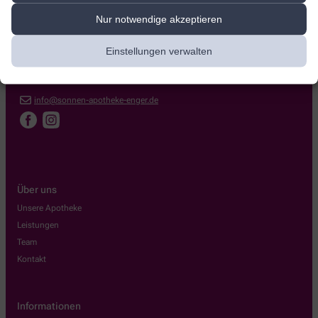
Sonnen-Apotheke
Nur notwendige akzeptieren
Kirchplatz 2
,
32130
Enger
Einstellungen verwalten
+49-5224/23 30
+49-5224/97 97 12
info@sonnen-apotheke-enger.de
Über uns
Unsere Apotheke
Leistungen
Team
Kontakt
Informationen